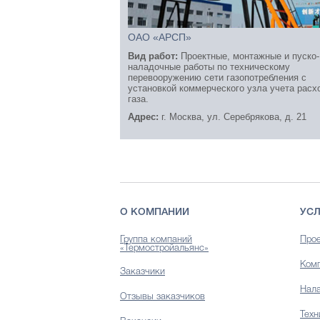
ОАО «АРСП»
Вид работ:
Проектные, монтажные и пуско-
наладочные работы по техническому
перевооружению сети газопотребления с
установкой коммерческого узла учета расх
газа.
Адрес:
г. Москва, ул. Серебрякова, д. 21
О КОМПАНИИ
УСЛ
Группа компаний
Прое
«Термостройальянс»
Комп
Заказчики
Нала
Отзывы заказчиков
Техн